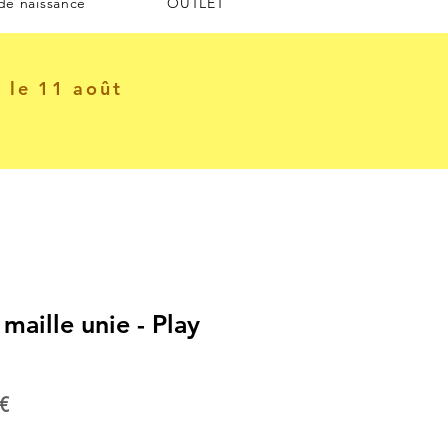
 de naissance
OUTLET
e le 11 août
maille unie - Play
Prix
€
al
promotionnel