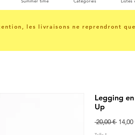
Summer time
Catégories
Listes
tention, les livraisons ne reprendront qu
Legging en 
Up
Prix
 20,00 € 
14,00 
origin
Taille
*