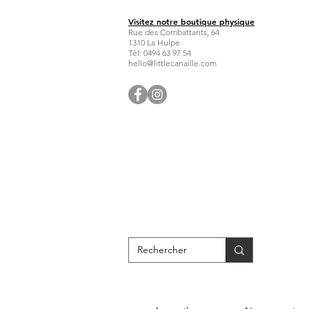
Visitez notre boutique physique
Rue des Combattants, 64
1310 La Hulpe
Tél: 0494 63 97 54
hello@littlecanaille.com