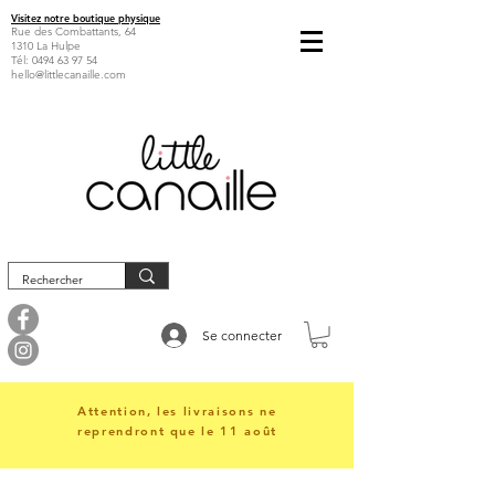
Visitez notre boutique physique
Rue des Combattants, 64
1310 La Hulpe
Tél:
0494 63 97 54
hello@littlecanaille.com
Se connecter
Attention, les livraisons ne
reprendront que le 11 août