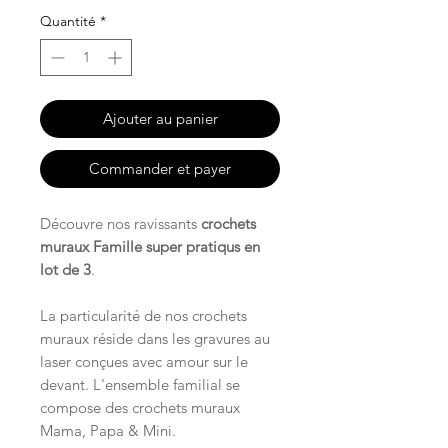
Quantité
*
Ajouter au panier
Commander et payer
Découvre nos ravissants
crochets
muraux Famille super pratiqus en
lot de 3
.
La particularité de nos crochets
muraux réside dans les gravures au
laser conçues avec amour sur le
devant. L'ensemble familial se
compose des crochets muraux
Mama, Papa & Mini.