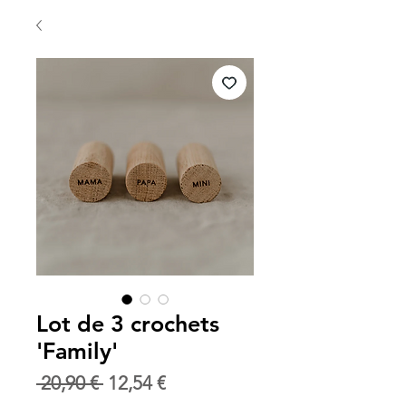
Lot de 3 crochets
'Family'
Prix
Prix
 20,90 € 
12,54 €
original
promotionnel