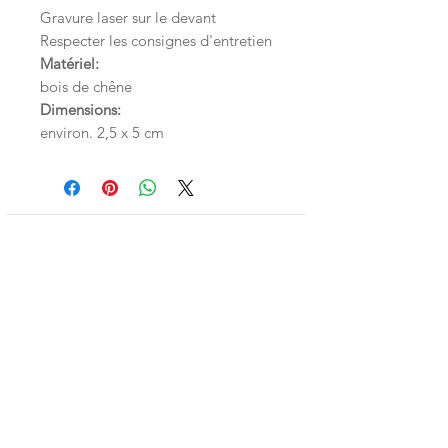
Gravure laser sur le devant
Respecter les consignes d'entretien
Matériel:
bois de chêne
Dimensions:
environ. 2,5 x 5 cm
Inscrivez-vous à la LittleNews
Little Canaille respecte le RGPD, en
souscrivant à la newsletter vous acceptez
que Little Canaille conserve vos données.
Je m'abonne