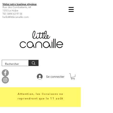
Visitez notre boutique physique
Rue des Combattants, 64
1310 La Hulpe
Tél:
0494 63 97 54
hello@littlecanaille.com
Se connecter
Attention, les livraisons ne
reprendront que le 11 août