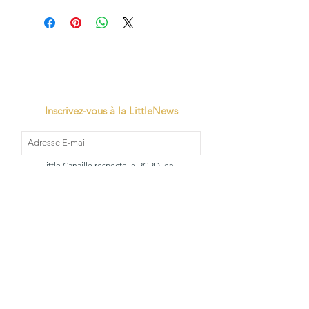
Inscrivez-vous à la LittleNews
Little Canaille respecte le RGPD, en
souscrivant à la newsletter vous acceptez
que Little Canaille conserve vos données.
Je m'abonne
TVA: BE0663528696
Qui sommes-
Mentions