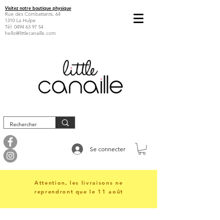
Visitez notre boutique physique
Rue des Combattants, 64
1310 La Hulpe
Tél:
0494 63 97 54
hello@littlecanaille.com
Se connecter
Attention, les livraisons ne
reprendront que le 11 août