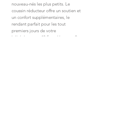
nouveau-nés les plus petits. Le
coussin réducteur offre un soutien et
un confort supplémentaires, le
rendant parfait pour les tout
premiers jours de votre
bébé. Largeur: 43.5 cm Hauteur: 9
cm Longueur: 69 cm
Inscrivez-vous à la LittleNews
Little Canaille respecte le RGPD, en