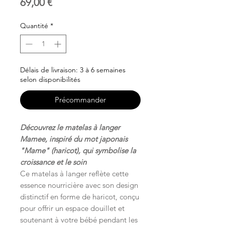
Prix
69,00 €
Quantité
*
Délais de livraison: 3 à 6 semaines
selon disponibilités
Précommander
Découvrez le matelas à langer
Mamee, inspiré du mot japonais
"Mame" (haricot), qui symbolise la
croissance et le soin
Ce matelas à langer reflète cette
essence nourricière avec son design
distinctif en forme de haricot, conçu
pour offrir un espace douillet et
soutenant à votre bébé pendant les