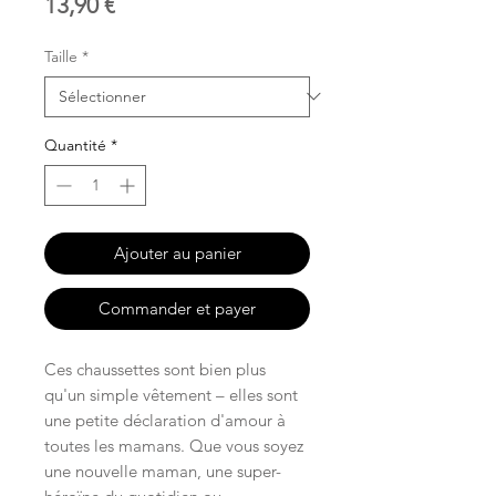
Prix
13,90 €
Taille
*
Quantité
*
Ajouter au panier
Commander et payer
Ces chaussettes sont bien plus
qu'un simple vêtement – elles sont
une petite déclaration d'amour à
toutes les mamans. Que vous soyez
une nouvelle maman, une super-