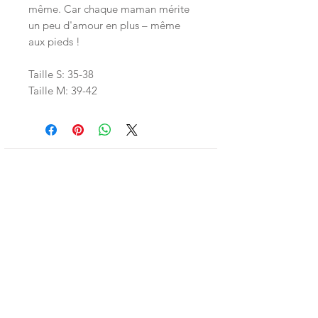
même. Car chaque maman mérite
un peu d'amour en plus – même
aux pieds !
Taille S: 35-38
Taille M: 39-42
Inscrivez-vous à la LittleNews
Little Canaille respecte le RGPD, en
souscrivant à la newsletter vous acceptez
que Little Canaille conserve vos données.
Je m'abonne