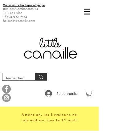
Visitez notre boutique physique
Rue des Combattants, 64
1310 La Hulpe
Tél:
0494 63 97 54
hello@littlecanaille.com
Se connecter
Attention, les livraisons ne
reprendront que le 11 août