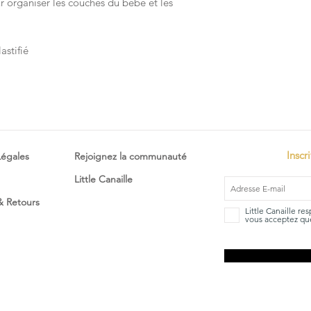
r organiser les couches du bébé et les
stifié
Inscr
Légales
Rejoignez la communauté
Little Canaille
 & Retours
Little Canaille re
vous acceptez que