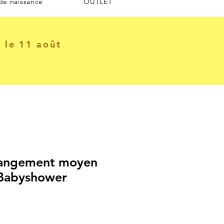
 de naissance
OUTLET
e le 11 août
rangement moyen
 Babyshower