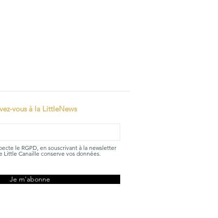
ivez-vous à la LittleNews
specte le RGPD, en souscrivant à la newsletter
 Little Canaille conserve vos données.
Je m'abonne