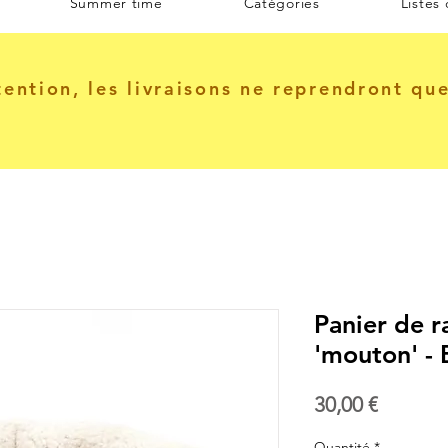
Summer time
Catégories
Listes
tention, les livraisons ne reprendront qu
Panier de 
'mouton' -
Prix
30,00 €
Quantité
*