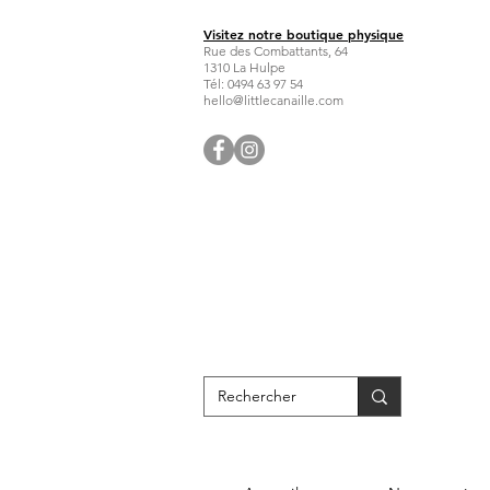
Visitez notre boutique physique
Rue des Combattants, 64
1310 La Hulpe
Tél: 0494 63 97 54
hello@littlecanaille.com