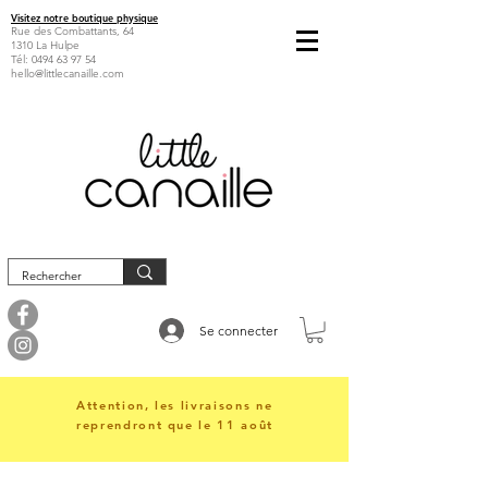
Visitez notre boutique physique
Rue des Combattants, 64
1310 La Hulpe
Tél:
0494 63 97 54
hello@littlecanaille.com
Se connecter
Attention, les livraisons ne
reprendront que le 11 août