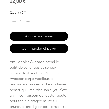
Prix
22,00 €
Quantité
*
Ajouter au panier
Commander et payer
Amuseables Avocado prend le
petit-déjeuner très au sérieux,
comme tout véritable Millennial.
Avec son corps moelleux et
tendance et sa démarche qui laisse
penser qu'il maîtrise son sujet, c'est
un fin connaisseur de toasts, réputé
pour tenir la dragée haute au
brunch et prodiguer des conseils sur