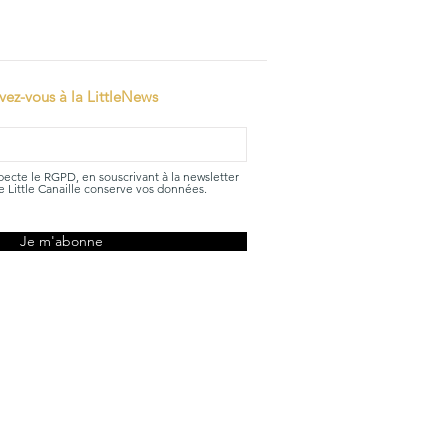
ivez-vous à la LittleNews
specte le RGPD, en souscrivant à la newsletter
 Little Canaille conserve vos données.
Je m'abonne