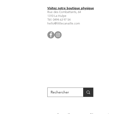
Visitez notre boutique physique
Rue des Combattants, 64
1310 La Hulpe
Tél: 0494 63 97 54
hello@littlecanaille.com