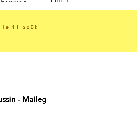
 de naissance
OUTLET
e le 11 août
ssin - Maileg