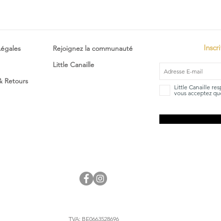
Inscr
Légales
Rejoignez la communauté
Little Canaille
 & Retours
Little Canaille re
vous acceptez que
TVA: BE0663528696