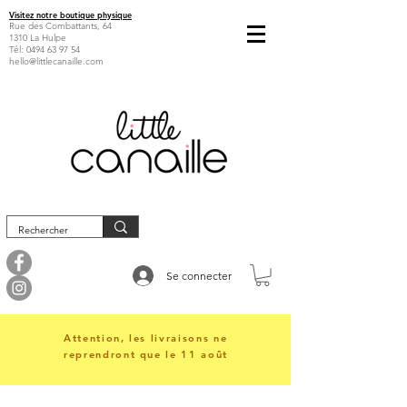
Visitez notre boutique physique
Rue des Combattants, 64
1310 La Hulpe
Tél:
0494 63 97 54
hello@littlecanaille.com
Se connecter
Attention, les livraisons ne
reprendront que le 11 août