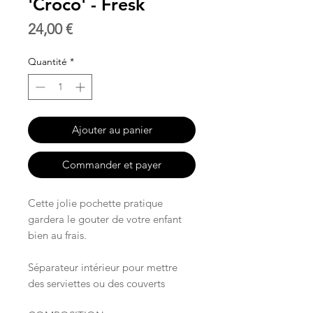
'Croco' - Fresk
Prix
24,00 €
Quantité
*
Ajouter au panier
Commander et payer
Cette jolie pochette pratique
gardera le gouter de votre enfant
bien au frais.
Séparateur intérieur pour mettre
des serviettes ou des couverts