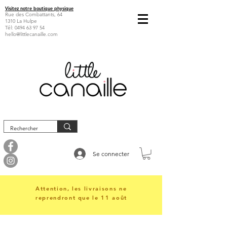
Visitez notre boutique physique
Rue des Combattants, 64
1310 La Hulpe
Tél:
0494 63 97 54
hello@littlecanaille.com
Se connecter
Attention, les livraisons ne
reprendront que le 11 août