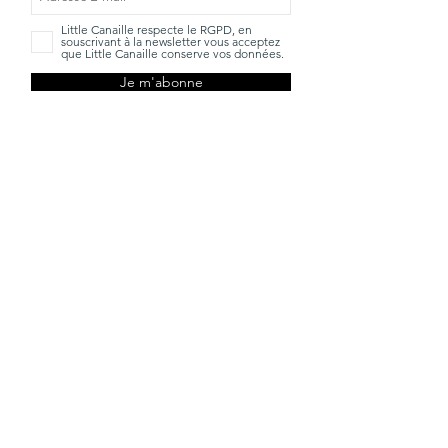
Little Canaille respecte le RGPD, en
souscrivant à la newsletter vous acceptez
que Little Canaille conserve vos données.
Je m'abonne
TVA: BE0663528696
Qui sommes-
Mentions
nous?
Légales
La Little
CGV
boutique
Livraisons &
Marques
Retours
Contact
FAQ