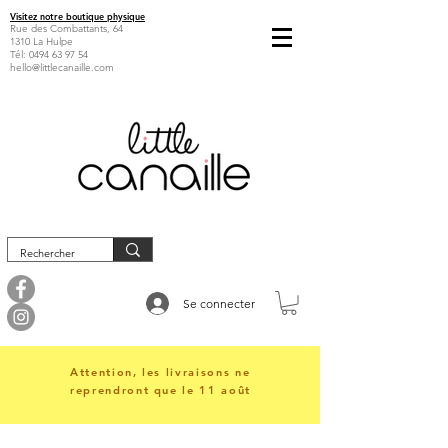
Visitez notre boutique physique
Rue des Combattants, 64
1310 La Hulpe
Tél:
0494 63 97 54
hello@littlecanaille.com
Se connecter
Attention, les livraisons ne
reprendront que le 11 août