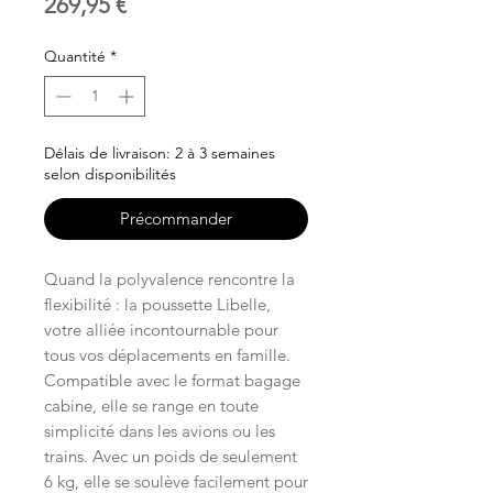
Prix
269,95 €
Quantité
*
Délais de livraison: 2 à 3 semaines
selon disponibilités
Précommander
Quand la polyvalence rencontre la
flexibilité : la poussette Libelle,
votre alliée incontournable pour
tous vos déplacements en famille.
Compatible avec le format bagage
cabine, elle se range en toute
simplicité dans les avions ou les
trains. Avec un poids de seulement
6 kg, elle se soulève facilement pour