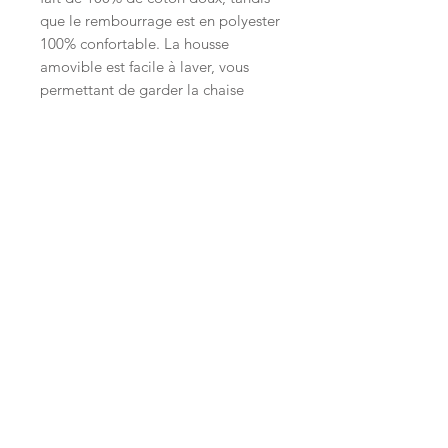
que le rembourrage est en polyester
100% confortable. La housse
amovible est facile à laver, vous
permettant de garder la chaise
toujours fraîche.
Inscrivez-vous à la LittleNews
Little Canaille respecte le RGPD, en
souscrivant à la newsletter vous acceptez
que Little Canaille conserve vos données.