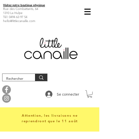
Visitez notre boutique physique
Rue des Combattants, 64
1310 La Hulpe
Tél:
0494 63 97 54
hello@littlecanaille.com
Se connecter
Attention, les livraisons ne
reprendront que le 11 août