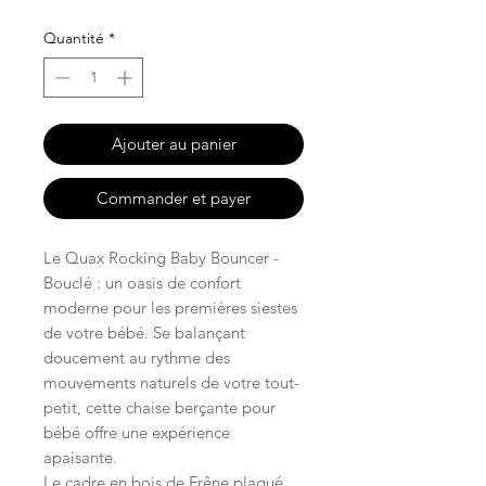
Quantité
*
Ajouter au panier
Commander et payer
Le Quax Rocking Baby Bouncer -
Bouclé : un oasis de confort
moderne pour les premières siestes
de votre bébé. Se balançant
doucement au rythme des
mouvements naturels de votre tout-
petit, cette chaise berçante pour
bébé offre une expérience
apaisante.
Le cadre en bois de Frêne plaqué