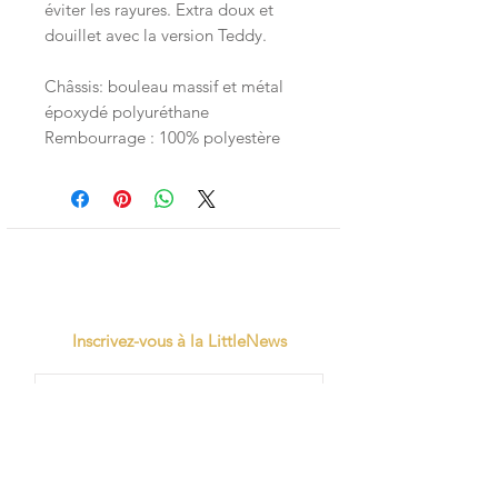
éviter les rayures. Extra doux et
douillet avec la version Teddy.
Châssis: bouleau massif et métal
époxydé polyuréthane
Rembourrage : 100% polyestère
Inscrivez-vous à la LittleNews
Little Canaille respecte le RGPD, en
souscrivant à la newsletter vous acceptez
que Little Canaille conserve vos données.
Je m'abonne