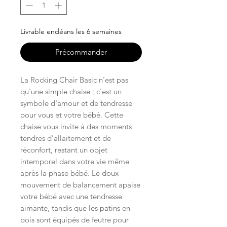
Livrable endéans les 6 semaines
Précommander
La Rocking Chair Basic n'est pas
qu'une simple chaise ; c'est un
symbole d'amour et de tendresse
pour vous et votre bébé. Cette
chaise vous invite à des moments
tendres d'allaitement et de
réconfort, restant un objet
intemporel dans votre vie même
après la phase bébé. Le doux
mouvement de balancement apaise
votre bébé avec une tendresse
aimante, tandis que les patins en
bois sont équipés de feutre pour