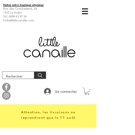
Visitez notre boutique physique
Rue des Combattants, 64
1310 La Hulpe
Tél:
0494 63 97 54
hello@littlecanaille.com
Se connecter
Attention, les livraisons ne
reprendront que le 11 août