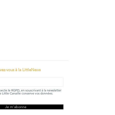
ivez-vous à la LittleNews
specte le RGPD, en souscrivant à la newsletter
 Little Canaille conserve vos données.
Je m'abonne