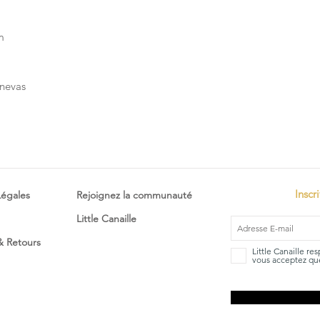
cm
nevas
Inscr
Légales
Rejoignez la communauté
Little Canaille
 & Retours
Little Canaille re
vous acceptez que