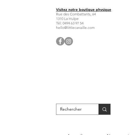
Visitez notre boutique physique
Rue des Combattants, 64
1310 La Hulpe
Tél: 0494 63 97 54
hello@littlecanaille.com