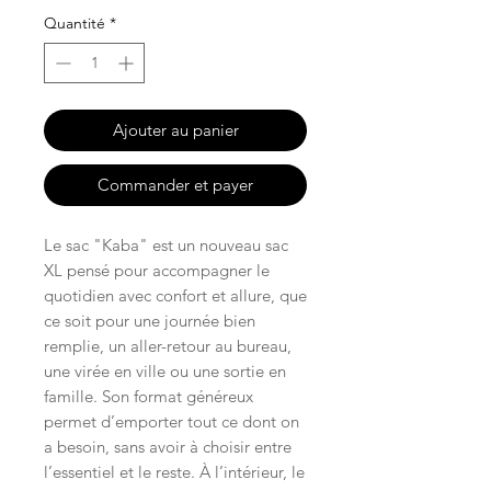
Quantité
*
Ajouter au panier
Commander et payer
Le sac "Kaba" est un nouveau sac
XL pensé pour accompagner le
quotidien avec confort et allure, que
ce soit pour une journée bien
remplie, un aller-retour au bureau,
une virée en ville ou une sortie en
famille. Son format généreux
permet d’emporter tout ce dont on
a besoin, sans avoir à choisir entre
l’essentiel et le reste. À l’intérieur, le