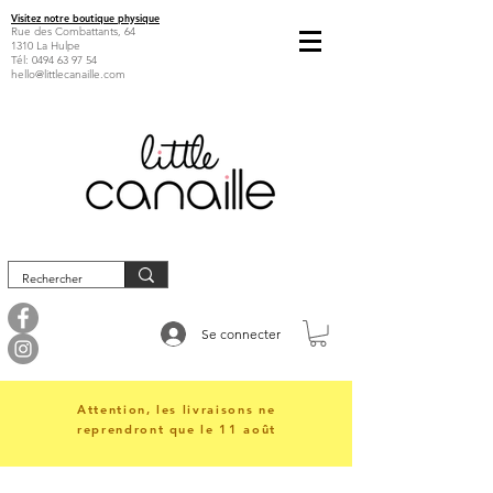
Visitez notre boutique physique
Rue des Combattants, 64
1310 La Hulpe
Tél:
0494 63 97 54
hello@littlecanaille.com
Se connecter
Attention, les livraisons ne
reprendront que le 11 août