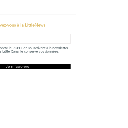
ivez-vous à la LittleNews
specte le RGPD, en souscrivant à la newsletter
 Little Canaille conserve vos données.
Je m'abonne