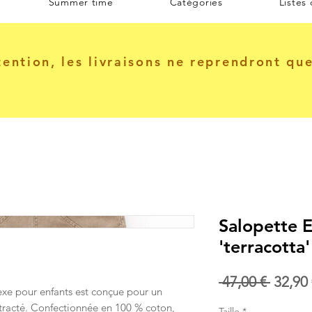
Summer time
Catégories
Listes
tention, les livraisons ne reprendront qu
Salopette E
'terracotta'
Prix
 47,00 € 
32,90 
xe pour enfants est conçue pour un
origin
ntracté. Confectionnée en 100 % coton,
Taille
*