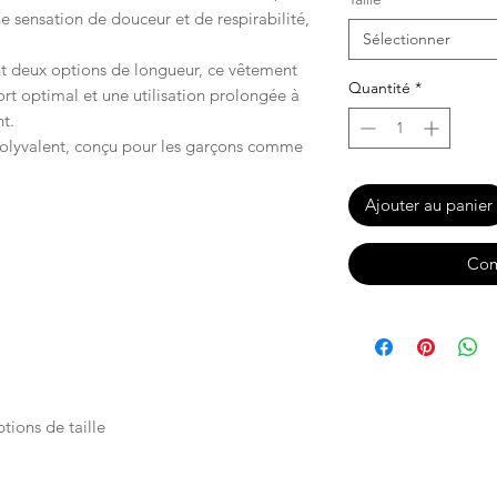
 sensation de douceur et de respirabilité,
Sélectionner
ant deux options de longueur, ce vêtement
Quantité
*
rt optimal et une utilisation prolongée à
t.
polyvalent, conçu pour les garçons comme
Ajouter au panier
Com
tions de taille