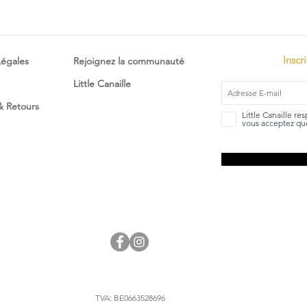
Inscr
Légales
Rejoignez la communauté
Little Canaille
 & Retours
Little Canaille re
vous acceptez que
TVA: BE0663528696