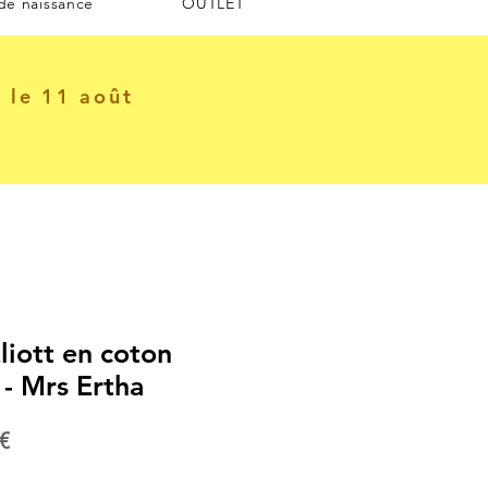
 de naissance
OUTLET
e le 11 août
liott en coton
 - Mrs Ertha
Prix
€
al
promotionnel