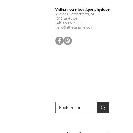
Visitez notre boutique physique
Rue des Combattants, 64
1310 La Hulpe
Tél: 0494 63 97 54
hello@littlecanaille.com