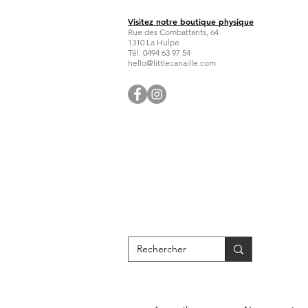
Visitez notre boutique physique
Rue des Combattants, 64
1310 La Hulpe
Tél: 0494 63 97 54
hello@littlecanaille.com