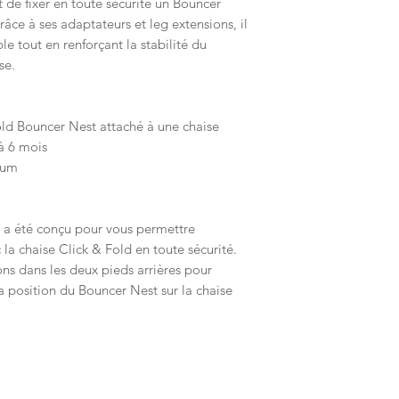
 de fixer en toute sécurité un Bouncer
râce à ses adaptateurs et leg extensions, il
e tout en renforçant la stabilité du
se.
old Bouncer Nest attaché à une chaise
 à 6 mois
mum
d a été conçu pour vous permettre
 la chaise Click & Fold en toute sécurité.
ons dans les deux pieds arrières pour
la position du Bouncer Nest sur la chaise