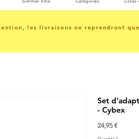
Summer time
Catégories
Listes
tention, les livraisons ne reprendront qu
Set d'adapt
- Cybex
Prix
24,95 €
Quantité
*