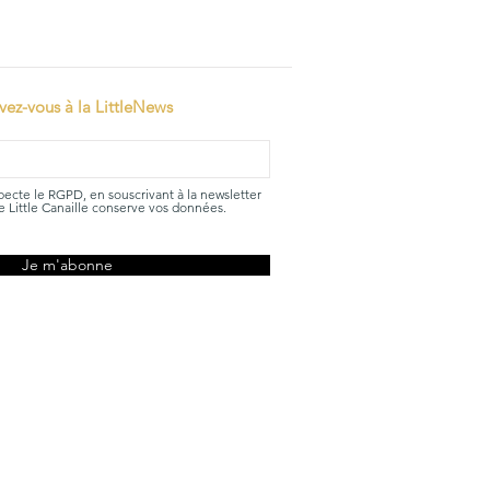
ivez-vous à la LittleNews
specte le RGPD, en souscrivant à la newsletter
 Little Canaille conserve vos données.
Je m'abonne