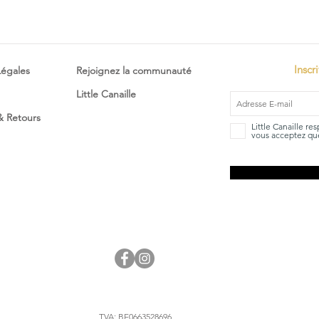
Inscr
Légales
Rejoignez la communauté
Little Canaille
 & Retours
Little Canaille re
vous acceptez que
TVA: BE0663528696