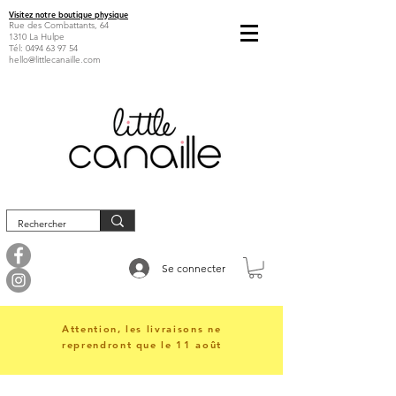
Visitez notre boutique physique
Rue des Combattants, 64
1310 La Hulpe
Tél:
0494 63 97 54
hello@littlecanaille.com
Se connecter
Attention, les livraisons ne
reprendront que le 11 août