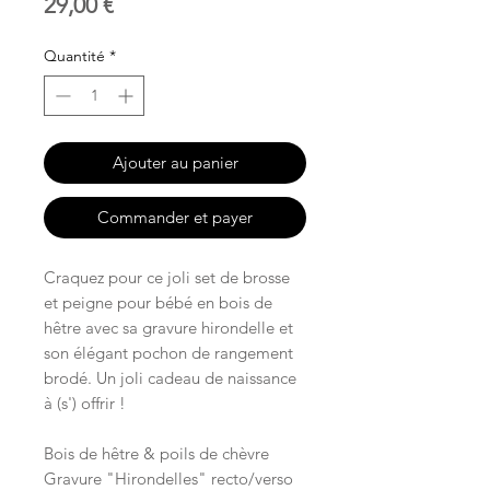
Prix
29,00 €
Quantité
*
Ajouter au panier
Commander et payer
Craquez pour ce joli set de brosse
et peigne pour bébé en bois de
hêtre avec sa gravure hirondelle et
son élégant pochon de rangement
brodé. Un joli cadeau de naissance
à (s') offrir !
Bois de hêtre & poils de chèvre
Gravure "Hirondelles" recto/verso