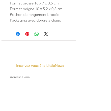
Format brosse 18 x 7 x 3,5 cm
Format peigne 10 x 5,2 x 0,8 cm
Pochon de rangement brodée
Packaging avec dorure à chaud
Inscrivez-vous à la LittleNews
Little Canaille respecte le RGPD, en
souscrivant à la newsletter vous acceptez
que Little Canaille conserve vos données.
Je m'abonne