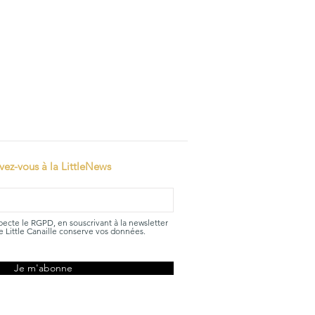
ivez-vous à la LittleNews
specte le RGPD, en souscrivant à la newsletter
 Little Canaille conserve vos données.
Je m'abonne