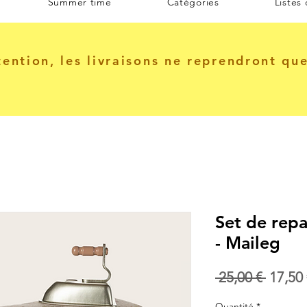
Summer time
Catégories
Listes
tention, les livraisons ne reprendront qu
Set de repa
- Maileg
Prix
 25,00 € 
17,50 
origin
Quantité
*