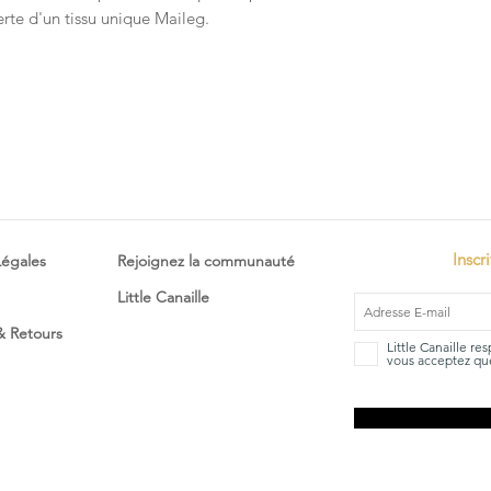
erte d'un tissu unique Maileg.
Inscr
Légales
Rejoignez la communauté
Little Canaille
 & Retours
Little Canaille re
vous acceptez que