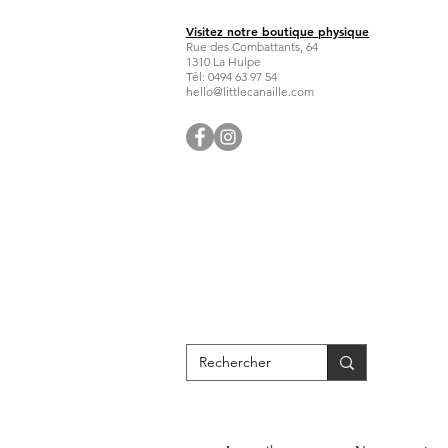
Visitez notre boutique physique
Rue des Combattants, 64
1310 La Hulpe
Tél: 0494 63 97 54
hello@littlecanaille.com