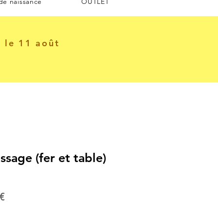
 de naissance
OUTLET
e le 11 août
ssage (fer et table)
Prix
€
al
promotionnel