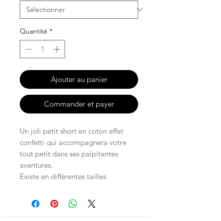
Quantité
*
Ajouter au panier
Commander et payer
Un joli petit short en coton effet
confetti qui accompagnera votre
tout petit dans ses palpitantes
aventures.
Existe en différentes tailles