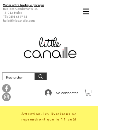
Visitez notre boutique physique
Rue des Combattants, 64
1310 La Hulpe
Tél:
0494 63 97 54
hello@littlecanaille.com
Se connecter
Attention, les livraisons ne
reprendront que le 11 août