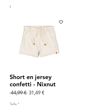
Short en jersey
confetti - Nixnut
Prix
Prix
 44,99 € 
31,49 €
original
promotionnel
Taille
*