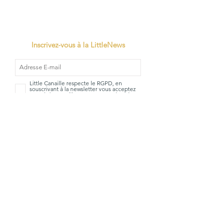
Inscrivez-vous à la LittleNews
Little Canaille respecte le RGPD, en
souscrivant à la newsletter vous acceptez
que Little Canaille conserve vos données.
Je m'abonne
TVA: BE0663528696
Qui sommes-
Mentions
nous?
Légales
La Little
CGV