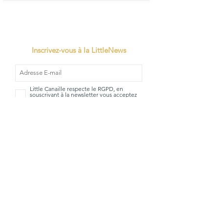
Inscrivez-vous à la LittleNews
Little Canaille respecte le RGPD, en
souscrivant à la newsletter vous acceptez
que Little Canaille conserve vos données.
Je m'abonne
TVA: BE0663528696
Qui sommes-
Mentions
nous?
Légales
La Little
CGV