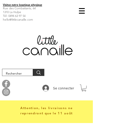
Visitez notre boutique physique
Rue des Combattants, 64
1310 La Hulpe
Tél:
0494 63 97 54
hello@littlecanaille.com
Se connecter
Attention, les livraisons ne
reprendront que le 11 août