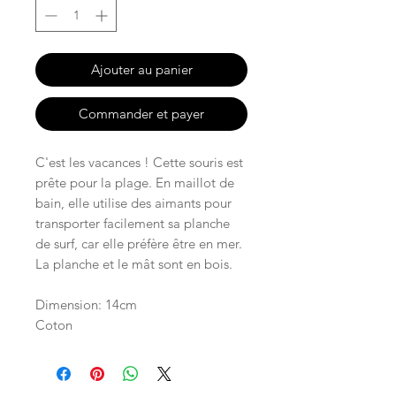
Ajouter au panier
Commander et payer
C'est les vacances ! Cette souris est
prête pour la plage. En maillot de
bain, elle utilise des aimants pour
transporter facilement sa planche
de surf, car elle préfère être en mer.
La planche et le mât sont en bois.
Dimension: 14cm
Coton