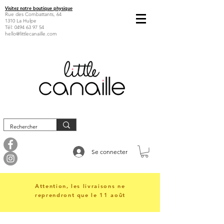
Visitez notre boutique physique
Rue des Combattants, 64
1310 La Hulpe
Tél:
0494 63 97 54
hello@littlecanaille.com
Se connecter
Attention, les livraisons ne
reprendront que le 11 août