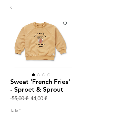
Sweat 'French Fries'
- Sproet & Sprout
Prix
Prix
 55,00 € 
44,00 €
original
promotionnel
Taille
*