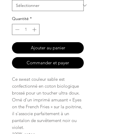
Quantité
*
Ajouter au panier
Commander et payer
Ce sweat couleur sable est
confectionné en coton biologique
brossé pour un toucher ultra doux.
Orné d'un imprimé amusant « Eyes
on the French Fries » sur la poitrine,
il s'associe parfaitement à un
pantalon de survêtement noir ou
violet.