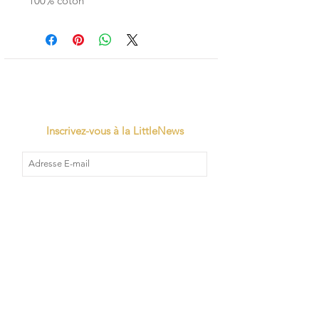
100% coton
Inscrivez-vous à la LittleNews
Little Canaille respecte le RGPD, en
souscrivant à la newsletter vous acceptez
que Little Canaille conserve vos données.
Je m'abonne
TVA: BE0663528696