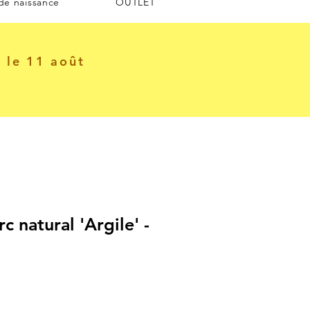
 de naissance
OUTLET
e le 11 août
c natural 'Argile' -