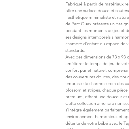
Fabriqué à partir de matériaux re
offre une surface douce et soute
l'esthétique minimaliste et nature
de Parc Quax présente un design 
pendant les moments de jeu et de
ses designs intemporels s'harmon
chambre d'enfant ou espace de vie
standards.
Avec des dimensions de 73 x 93 cm
améliorer le temps de jeu de votr
confort pur et naturel, comprenan
des couvertures douces, des doudo
embrasse le charme serein des c
blossom et stripes, chaque pièce
premium, offrant une douceur et u
Cette collection améliore non se
s'intègre également parfaitement 
environnement harmonieux et apa
détente de votre bébé avec le Ta