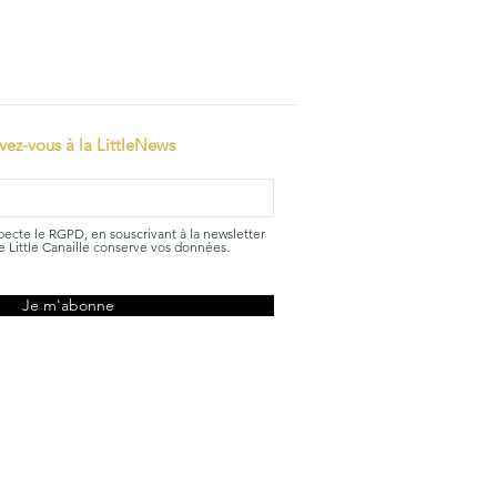
ivez-vous à la LittleNews
specte le RGPD, en souscrivant à la newsletter
 Little Canaille conserve vos données.
Je m'abonne