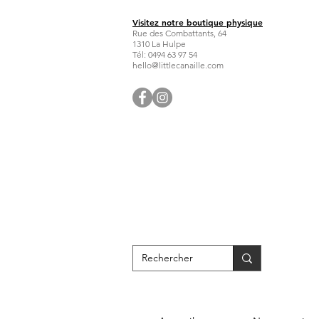
Visitez notre boutique physique
Rue des Combattants, 64
1310 La Hulpe
Tél: 0494 63 97 54
hello@littlecanaille.com