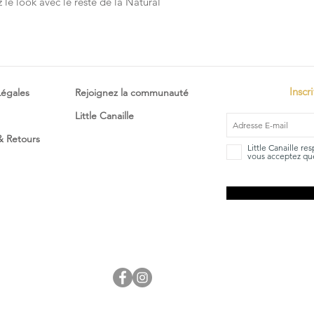
 le look avec le reste de la Natural
Inscr
Légales
Rejoignez la communauté
Little Canaille
 & Retours
Little Canaille re
vous acceptez que