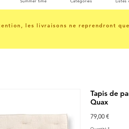
Summer time
Catégories
Listes
tention, les livraisons ne reprendront qu
Tapis de par
Quax
Prix
79,00 €
Quantité
*