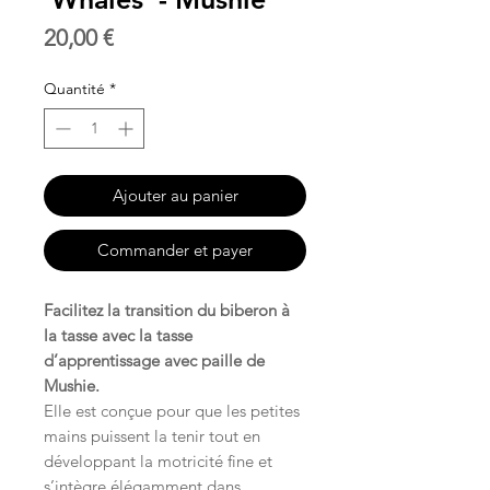
Prix
20,00 €
Quantité
*
Ajouter au panier
Commander et payer
Facilitez la transition du biberon à
la tasse avec la tasse
d’apprentissage avec paille de
Mushie.
Elle est conçue pour que les petites
mains puissent la tenir tout en
développant la motricité fine et
s’intègre élégamment dans