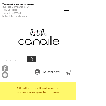
Visitez notre boutique physique
Rue des Combattants, 64
1310 La Hulpe
Tél:
0494 63 97 54
hello@littlecanaille.com
Se connecter
Attention, les livraisons ne
reprendront que le 11 août