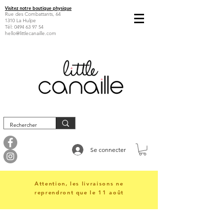
Visitez notre boutique physique
Rue des Combattants, 64
1310 La Hulpe
Tél:
0494 63 97 54
hello@littlecanaille.com
Se connecter
Attention, les livraisons ne
reprendront que le 11 août