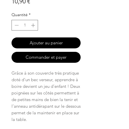
Prix
10,90 €
Quantité
*
Ajouter au panier
Commander et payer
Grâce à son couvercle très pratique
doté d'un bec verseur, apprendre à
boire devient un jeu d’enfant ! Deux
poignées sur les côtés permettent à
de petites mains de bien la tenir et
l’anneau antidérapant sur le dessous
permet de la maintenir en place sur
la table.