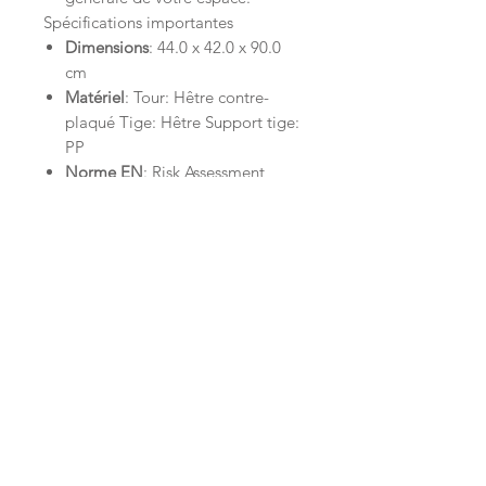
Spécifications importantes
Dimensions
: 44.0 x 42.0 x 90.0
cm
Matériel
: Tour: Hêtre contre-
plaqué Tige: Hêtre Support tige:
PP
Norme EN
: Risk Assessment
Entretien
: Utilisez un chiffon
humide et séchez
immédiatement.
Inscrivez-vous à la LittleNews