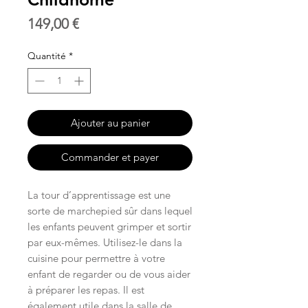
Prix
149,00 €
Quantité
*
Ajouter au panier
Commander et payer
La tour d’apprentissage est une
sorte de marchepied sûr dans lequel
les enfants peuvent grimper et sortir
par eux-mêmes. Utilisez-le dans la
cuisine pour permettre à votre
enfant de regarder ou de vous aider
à préparer les repas. Il est
également utile dans la salle de