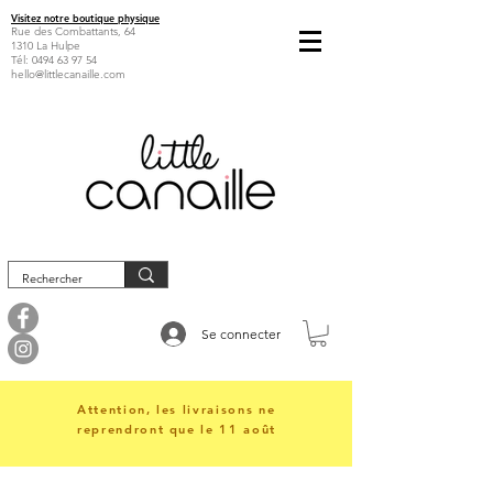
Visitez notre boutique physique
Rue des Combattants, 64
1310 La Hulpe
Tél:
0494 63 97 54
hello@littlecanaille.com
Se connecter
Attention, les livraisons ne
reprendront que le 11 août