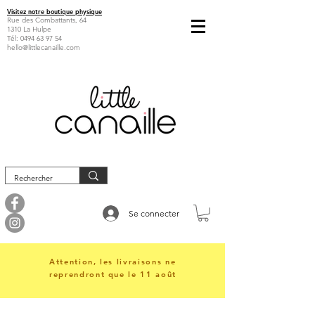
Visitez notre boutique physique
Rue des Combattants, 64
1310 La Hulpe
Tél:
0494 63 97 54
hello@littlecanaille.com
Se connecter
Attention, les livraisons ne
reprendront que le 11 août