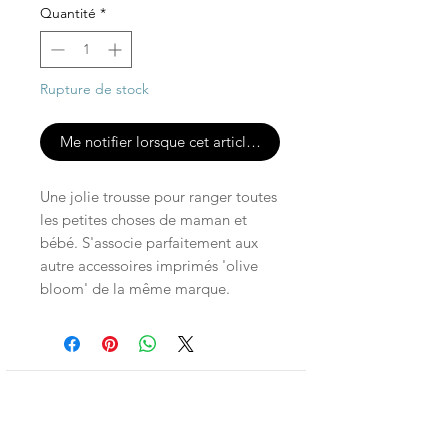
Quantité
*
Rupture de stock
Me notifier lorsque cet article est disponible
Une jolie trousse pour ranger toutes
les petites choses de maman et
bébé. S'associe parfaitement aux
autre accessoires imprimés 'olive
bloom' de la même marque.