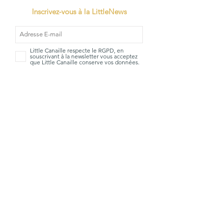
Inscrivez-vous à la LittleNews
Little Canaille respecte le RGPD, en
souscrivant à la newsletter vous acceptez
que Little Canaille conserve vos données.
Je m'abonne
TVA: BE0663528696
Qui sommes-
Mentions
nous?
Légales
La Little
CGV
boutique
Livraisons &
Marques
Retours