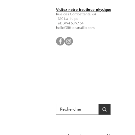
Visitez notre boutique physique
Rue des Combattants, 64
1310 La Hulpe
Tél: 0494 63 97 54
hello@littlecanaille.com