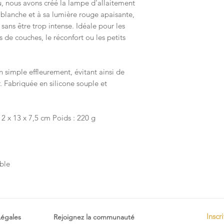
u, nous avons créé la lampe d'allaitement
 blanche et à sa lumière rouge apaisante,
 sans être trop intense. Idéale pour les
 de couches, le réconfort ou les petits
 simple effleurement, évitant ainsi de
. Fabriquée en silicone souple et
12 x 13 x 7,5 cm Poids : 220 g
ble
Inscr
Légales
Rejoignez la communauté