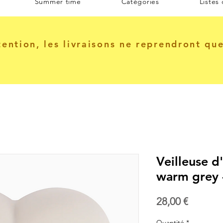
Summer time
Catégories
Listes
tention, les livraisons ne reprendront qu
Veilleuse d
warm grey 
Prix
28,00 €
Quantité
*